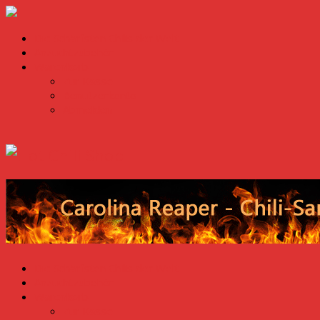
Die Schärfsten Chilis der Welt
Anzuchtzubehör
Warenkorb
Zur Kasse
Benutzerkonto
Abmelden
Die Schärfsten Chilis der Welt
Anzuchtzubehör
Warenkorb
Zur Kasse