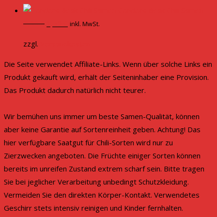
2,00 €.
1,50 €.
Condors Beak Chili Samen
Original
Current
2,00
€
1,50
€
inkl. MwSt.
price
price
zzgl.
Versandkosten
was:
is:
2,00 €.
1,50 €.
Die Seite verwendet Affiliate-Links. Wenn über solche Links ein
Produkt gekauft wird, erhält der Seiteninhaber eine Provision.
Das Produkt dadurch natürlich nicht teurer.
Wir bemühen uns immer um beste Samen-Qualität, können
aber keine Garantie auf Sortenreinheit geben. Achtung! Das
hier verfügbare Saatgut für Chili-Sorten wird nur zu
Zierzwecken angeboten. Die Früchte einiger Sorten können
bereits im unreifen Zustand extrem scharf sein. Bitte tragen
Sie bei jeglicher Verarbeitung unbedingt Schutzkleidung.
Vermeiden Sie den direkten Körper-Kontakt. Verwendetes
Geschirr stets intensiv reinigen und Kinder fernhalten.