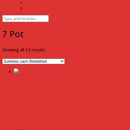
Benutzerkonto
Abmelden
7 Pot
Sorted
Showing all 13 results
by
popularity
7 Pot Bubblegum Chili Samen
Bewertung
5.00
von 1 bis 5
Ungeprüfte Gesamtbewertungen
4,00
€
inkl. MwSt.