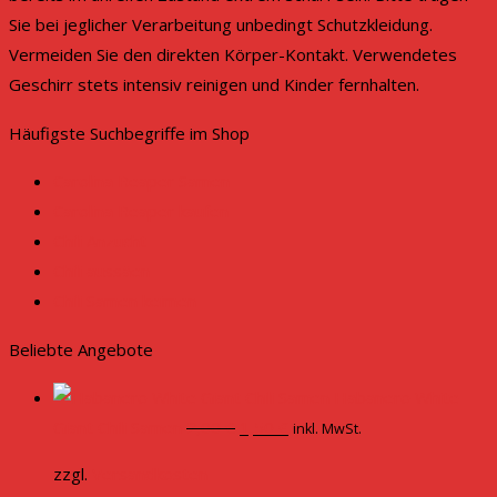
Sie bei jeglicher Verarbeitung unbedingt Schutzkleidung.
Vermeiden Sie den direkten Körper-Kontakt. Verwendetes
Geschirr stets intensiv reinigen und Kinder fernhalten.
Häufigste Suchbegriffe im Shop
Carolina Reaper Samen
Carolina Reaper kaufen
Chili Anzucht
Chili aussäen
Chili Samen keimen
Beliebte Angebote
Habanero White
Original
Current
Giant Chili Samen
2,00
€
1,50
€
inkl. MwSt.
price
price
zzgl.
Versandkosten
was:
is: