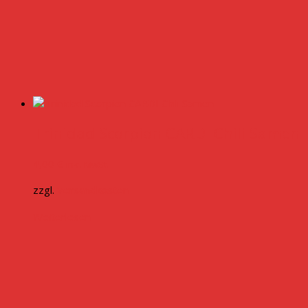
Trinidad Scorpion CARDI Chili Samen
4,00
€
inkl. MwSt.
zzgl.
Versandkosten
Weiterlesen