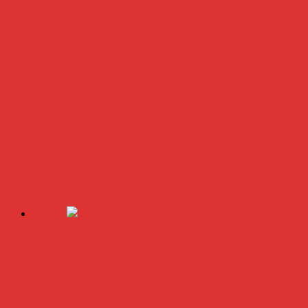
Aktion!
7 Pot Yellow Chili Samen
Bewertung
4.00
von 1 bis 5
Ungeprüfte Gesamtbewertungen