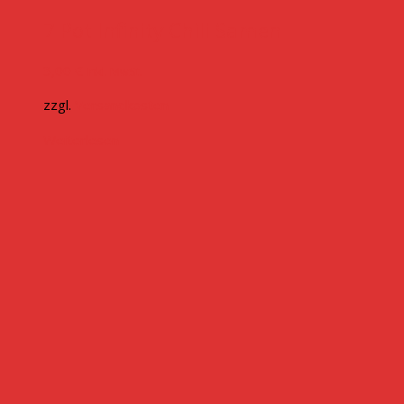
7 Pot Infinity Chili Samen
3,00
€
inkl. MwSt.
zzgl.
Versandkosten
Weiterlesen