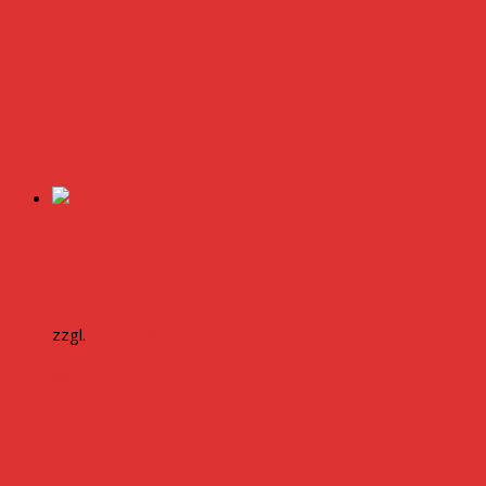
7 Pot Chili Samen
4,00
€
inkl. MwSt.
zzgl.
Versandkosten
Weiterlesen