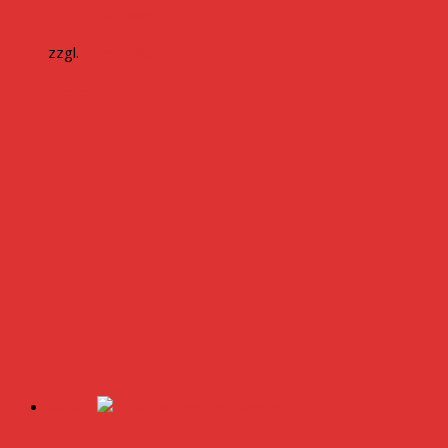
2,00
€
inkl. MwSt.
zzgl.
Versandkosten
Weiterlesen
Aktion!