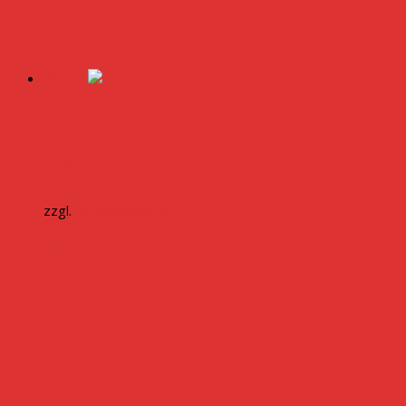
Aktion!
Ancho Grande Chili Samen
Original price was: 2,00 €.
1,50
€
Current price is: 1,50 €.
inkl. MwSt.
zzgl.
Versandkosten
Weiterlesen