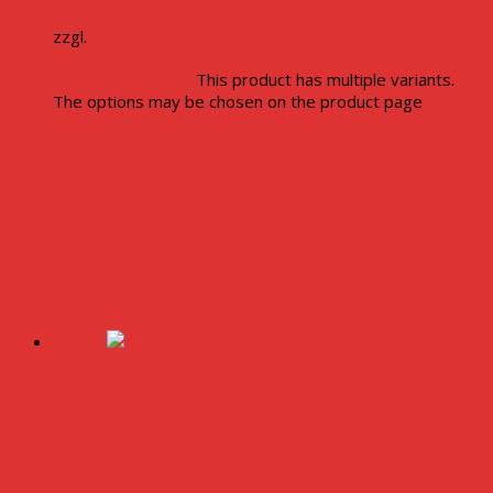
zzgl.
Versandkosten
Optionen ansehen
This product has multiple variants.
The options may be chosen on the product page
Aktion!
Trinidad Scorpion ‚Butch T‘ Chili
Samen
Bewertung
5.00
von 1 bis 5