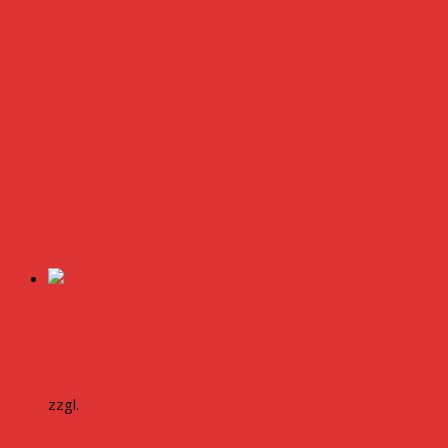
Cheiro Roxa Chili Samen
2,50
€
inkl. MwSt.
zzgl.
Versandkosten
Weiterlesen