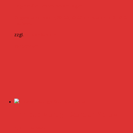
Ungeprüfte Gesamtbewertungen
Original price was: 5,00 €.
3,50
€
Current price is: 3,50 €.
inkl. MwSt.
zzgl.
Versandkosten
Weiterlesen
Trinidad Moruga Scorpion Yellow
3,00
€
inkl. MwSt.