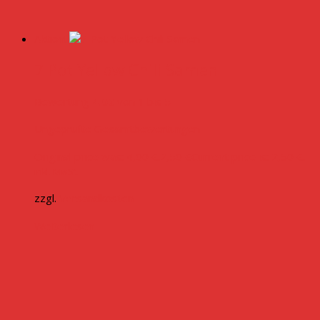
Aktion!
7 Pot Yellow Chili Samen
Bewertung
4.00
von 1 bis 5
Ungeprüfte Gesamtbewertungen
Original price was: 4,00 €.
2,50
€
Current price is: 2,50 €.
inkl. MwSt.
zzgl.
Versandkosten
Weiterlesen