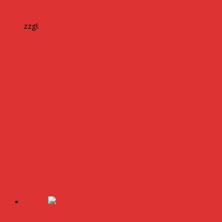
4,00
€
inkl. MwSt.
zzgl.
Versandkosten
Weiterlesen
Aktion!