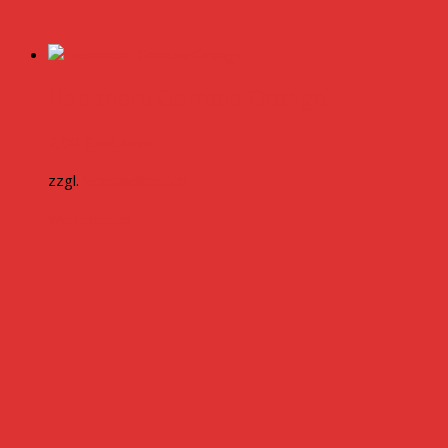
Habanero Gambia Orange
2,00
€
inkl. MwSt.
zzgl.
Versandkosten
Weiterlesen