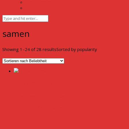
Benutzerkonto
Abmelden
samen
Showing 1–24 of 28 results
Sorted by popularity
Carolina Reaper Samen
Bewertung
4.67
von 1 bis 5
Ungeprüfte Gesamtbewertungen
Buy product