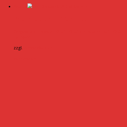
Aktion!
Red Bhutlah SLP Chili Samen
Original price was: 2,50 €.
1,50
€
Current price is: 1,50 €.
inkl. MwSt.
zzgl.
Versandkosten
Weiterlesen