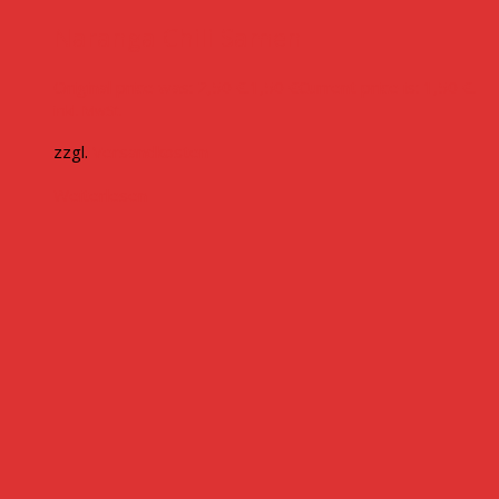
Naranga Chili Samen
Original price was: 2,50 €.
1,50
€
Current price is: 1,50 €.
inkl. MwSt.
zzgl.
Versandkosten
Weiterlesen