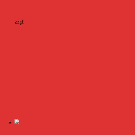
Original price was: 3,00 €.
2,50
€
Current price is: 2,50 €.
inkl. MwSt.
zzgl.
Versandkosten
Weiterlesen