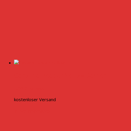
Carolina Reaper Yellow Samen
5,00
€
inkl. MwSt.
kostenloser Versand
In den Warenkorb