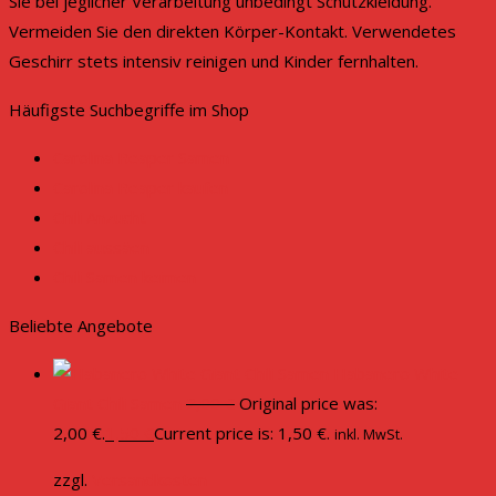
Sie bei jeglicher Verarbeitung unbedingt Schutzkleidung.
Vermeiden Sie den direkten Körper-Kontakt. Verwendetes
Geschirr stets intensiv reinigen und Kinder fernhalten.
Häufigste Suchbegriffe im Shop
Carolina Reaper Samen
Carolina Reaper kaufen
Chili Anzucht
Chili aussäen
Chili Samen keimen
Beliebte Angebote
Habanero White
Giant Chili Samen
2,00
€
Original price was:
2,00 €.
1,50
€
Current price is: 1,50 €.
inkl. MwSt.
zzgl.
Versandkosten