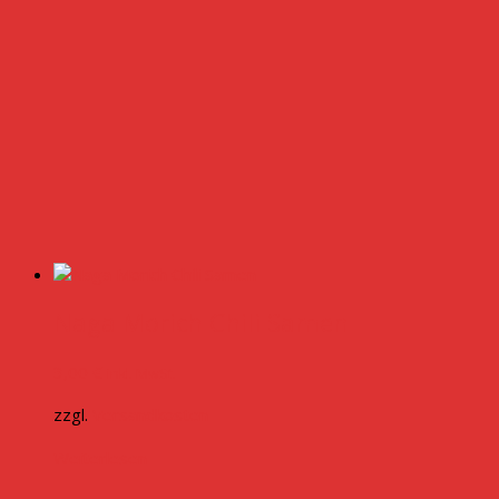
Naga Morich Chili Samen
3,00
€
inkl. MwSt.
zzgl.
Versandkosten
Weiterlesen