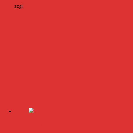
zzgl.
Versandkosten
Weiterlesen
Aktion!
Naga Viper Chili Samen