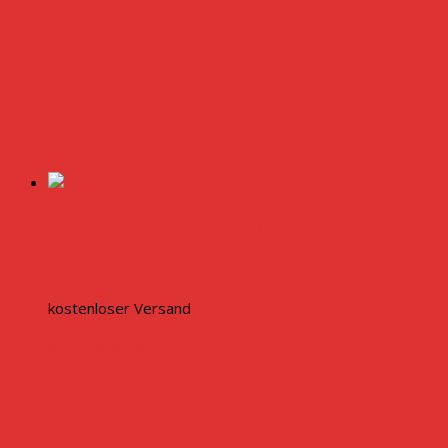
Carolina Reaper Chocolate Samen
5,00
€
inkl. MwSt.
kostenloser Versand
In den Warenkorb