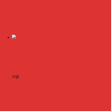
Naga Bhut Jolokia Orange Chili
Samen
3,00
€
inkl. MwSt.
zzgl.
Versandkosten
Weiterlesen