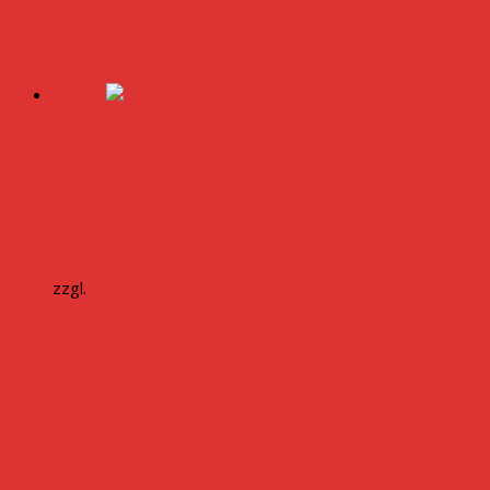
Aktion!
Big Bang Chocolate Naga Chili
Samen
Original price was: 3,00 €.
1,50
€
Current price is: 1,50 €.
inkl. MwSt.
zzgl.
Versandkosten
Weiterlesen