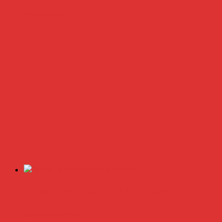
Weiterlesen
Brown Bhutlah SLP Chili Samen
2,50
€
inkl. MwSt.