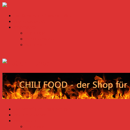
Die Schärfsten Chilis der Welt
Anzuchtzubehör
Warenkorb
Zur Kasse
Benutzerkonto
Abmelden
Die Schärfsten Chilis der Welt
Anzuchtzubehör
Warenkorb
Zur Kasse