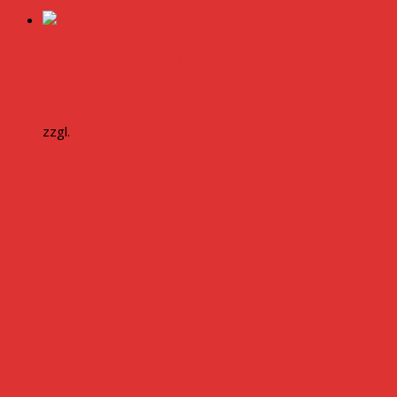
Naga Bhut Jolokia Chocolate Samen
3,00
€
inkl. MwSt.
zzgl.
Versandkosten
Weiterlesen