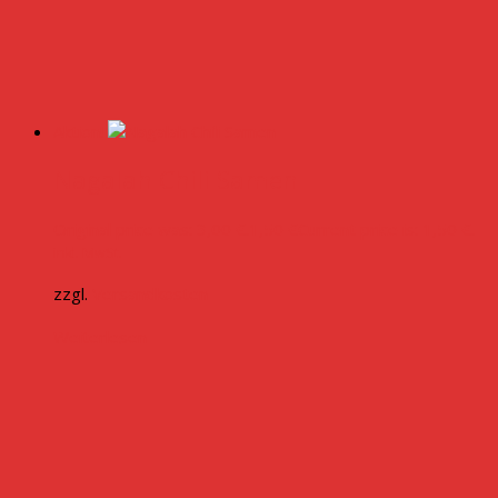
Aktion!
Nagalah Chili Samen
Original price was: 3,00 €.
1,50
€
Current price is: 1,50 €.
inkl. MwSt.
zzgl.
Versandkosten
Weiterlesen