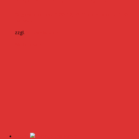
7 Pot Brain Strain Chili Samen
Original price was: 3,00 €.
2,50
€
Current price is: 2,50 €.
inkl. MwSt.
zzgl.
Versandkosten
Weiterlesen
Aktion!