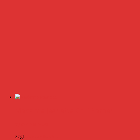
Madame Jeanette Chili Samen
2,50
€
inkl. MwSt.
zzgl.
Versandkosten