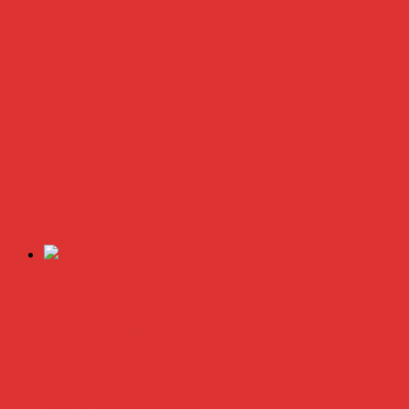
Naga Bhut Jolokia Chili Samen
Bewertung
4.00
von 1 bis 5
Ungeprüfte Gesamtbewertungen
5,00
€
–
7,00
€
inkl. MwSt.