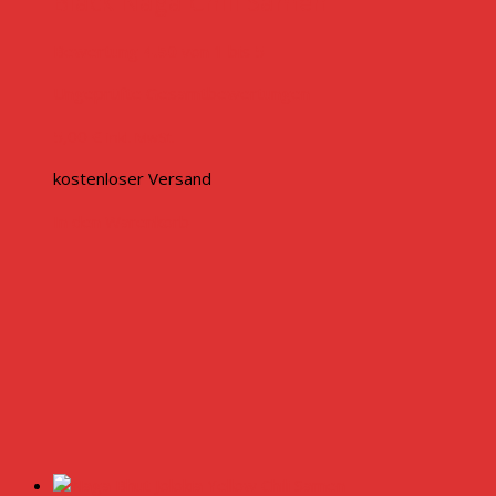
Black Naga Chili Samen
Bewertung
4.50
von 1 bis 5
Ungeprüfte Gesamtbewertungen
5,00
€
inkl. MwSt.
kostenloser Versand
In den Warenkorb