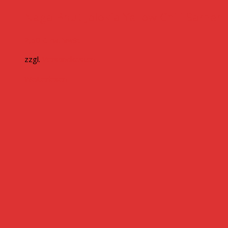
Naga Bhut Jolokia Yellow Chili Samen
2,50
€
inkl. MwSt.
zzgl.
Versandkosten
Weiterlesen