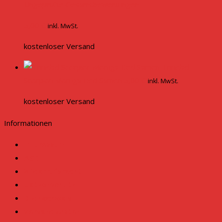
Ungeprüfte Gesamtbewertungen
5,00
€
inkl. MwSt.
kostenloser Versand
Trinidad
Scorpion Moruga Red Samen
5,00
€
inkl. MwSt.
kostenloser Versand
Informationen
Impressum
AGB
Widerrufsrecht
Datzenschutz
Bildnachweis
Versandkosten