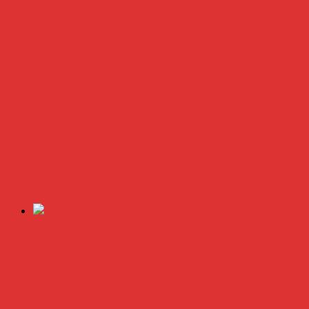
Naga Bhut Jolokia Chili Samen
Bewertung
4.00
von 1 bis 5
Ungeprüfte Gesamtbewertungen