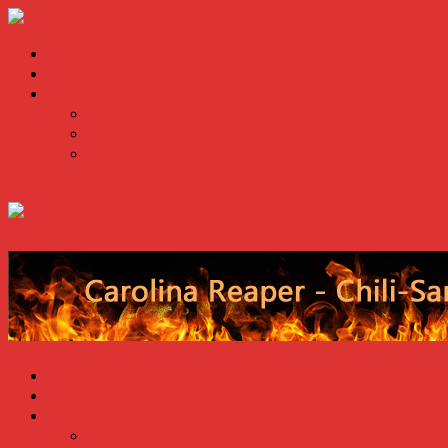
Die Schärfsten Chilis der Welt
Anzuchtzubehör
Warenkorb
Zur Kasse
Benutzerkonto
Abmelden
Die Schärfsten Chilis der Welt
Anzuchtzubehör
Warenkorb
Zur Kasse