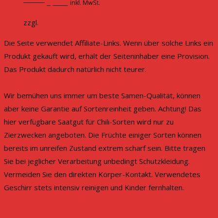
Original
Current
2,00
€
1,50
€
inkl. MwSt.
price
price
zzgl.
Versandkosten
was:
is:
2,00 €.
1,50 €.
Die Seite verwendet Affiliate-Links. Wenn über solche Links ein
Produkt gekauft wird, erhält der Seiteninhaber eine Provision.
Das Produkt dadurch natürlich nicht teurer.
Wir bemühen uns immer um beste Samen-Qualität, können
aber keine Garantie auf Sortenreinheit geben. Achtung! Das
hier verfügbare Saatgut für Chili-Sorten wird nur zu
Zierzwecken angeboten. Die Früchte einiger Sorten können
bereits im unreifen Zustand extrem scharf sein. Bitte tragen
Sie bei jeglicher Verarbeitung unbedingt Schutzkleidung.
Vermeiden Sie den direkten Körper-Kontakt. Verwendetes
Geschirr stets intensiv reinigen und Kinder fernhalten.
Back To Top