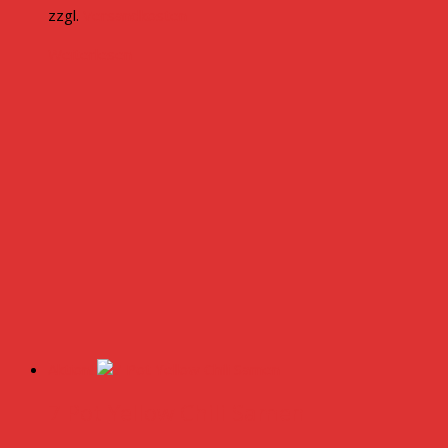
zzgl.
Versandkosten
Weiterlesen
Aktion!
7 Pot Yellow Chili Samen