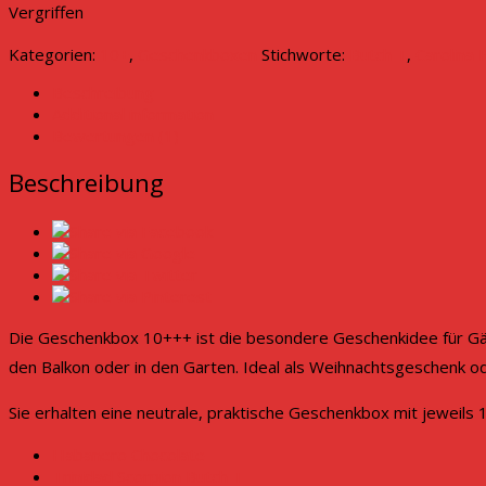
Vergriffen
Kategorien:
10+
,
Geschenkboxen
Stichworte:
Butch T
,
Carolina
Beschreibung
Additional information
Bewertungen (1)
Beschreibung
Die Geschenkbox 10+++ ist die besondere Geschenkidee für Gärtn
den Balkon oder in den Garten. Ideal als Weihnachtsgeschenk o
Sie erhalten eine neutrale, praktische Geschenkbox mit jeweil
Habanero Chocolate
Trinidad Scorpion Butch T