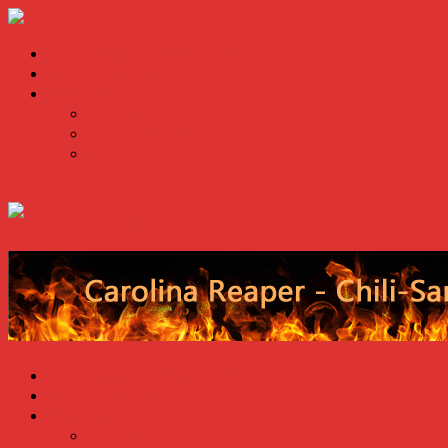
Die Schärfsten Chilis der Welt
Anzuchtzubehör
Warenkorb
Zur Kasse
Benutzerkonto
Abmelden
Die Schärfsten Chilis der Welt
Anzuchtzubehör
Warenkorb
Zur Kasse