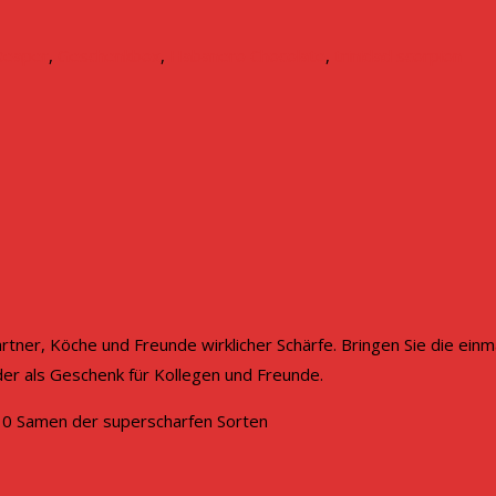
 Reaper
,
Geschenkbox
,
Habanero Chocolate
,
trinidad scorpion
er, Köche und Freunde wirklicher Schärfe. Bringen Sie die einmal
der als Geschenk für Kollegen und Freunde.
s 10 Samen der superscharfen Sorten