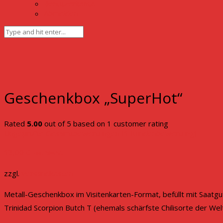
Benutzerkonto
Abmelden
Geschenkbox „SuperHot“
Rated
5.00
out of 5 based on
1
customer rating
Ungeprüfte Gesamtbewertungen
(
1
Kundenbewertung)
13,00
€
inkl. MwSt.
zzgl.
Versandkosten
Metall-Geschenkbox im Visitenkarten-Format, befüllt mit Saatgut
Trinidad Scorpion Butch T (ehemals schärfste Chilisorte der We