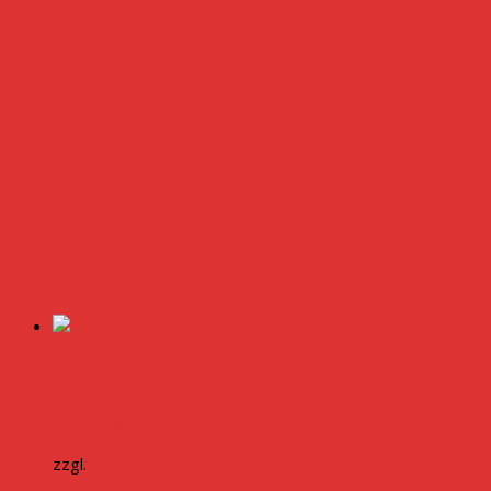
20 Kokos-Quelltabletten
5,00
€
inkl. MwSt.
zzgl.
Versandkosten