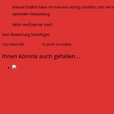
Klasse! Endlich habe ich mal was richtig scharfes zum Vers
optimiale Verpackung.
Nicht verifizierter Kauf.
Mehr Informationen
Eine Bewertung hinzufügen
You must be
logged in
to post a review.
Ihnen könnte auch gefallen…
Carolina Reaper Samen
Bewertung
4.67
von 1 bis 5
Ungeprüfte Gesamtbewertungen
Buy product